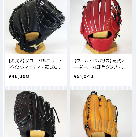
【ミズノ】グローバルエリート
【ワールドペガサス】硬式オ
／インフィニティ／硬式Ｃミ
ーダー／内野手グラブ／84
ット／曾澤型
型
¥48,398
¥51,040