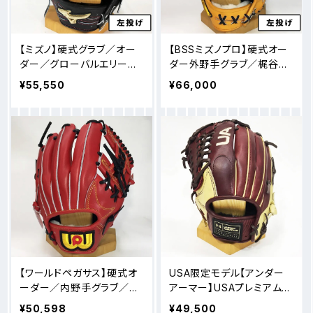
【ミズノ】硬式グラブ／オー
【BSSミズノプロ】硬式オー
ダー／グローバルエリート
ダー外野手グラブ／梶谷モ
／H-selection∞（インフィ
デル／左投げ
¥55,550
¥66,000
ニティ）／松井裕樹モデル／
左投げ
【ワールドペガサス】硬式オ
USA限定モデル【アンダー
ーダー／内野手グラブ／84
アーマー】USAプレミアムプ
1型
ロシリーズ／オールラウンド
¥50,598
¥49,500