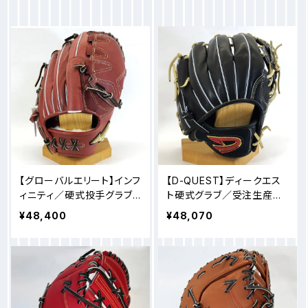
【グローバルエリート】インフ
【D-QUEST】ディークエス
ィニティ／硬式投手グラブ
ト硬式グラブ／受注生産モ
／AXIモデル／1AJGH254
デル／内野手
¥48,400
¥48,070
01