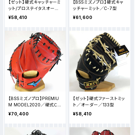
【ゼット】硬式キャッチャーミ
【BSSミズノプロ】硬式キャ
ット/プロステイタスオーダ
ッチャーミット／C-7型
ー/森選手262型
¥58,410
¥61,600
【BSSミズノプロ】PREMIU
【ゼット】硬式ファーストミッ
M MODEL2020／硬式Ｃミ
ト／オーダー／133型
ット／曾澤モデル
¥70,400
¥58,410